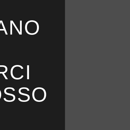
)
ANO
RCI
OSSO