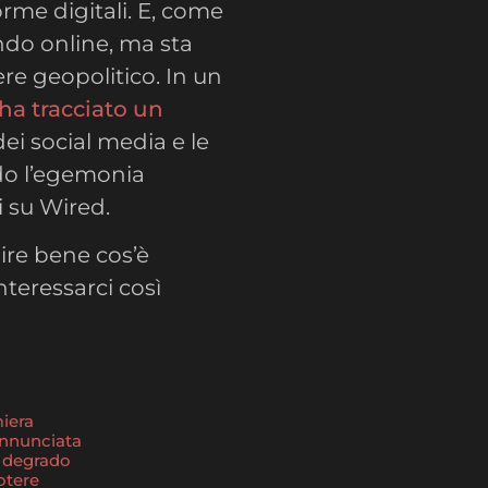
rme digitali. E, come
ndo online, ma sta
e geopolitico. In un
ha tracciato un
ei social media e le
do l’egemonia
 su Wired.
re bene cos’è
teressarci così
miera
annunciata
di degrado
otere