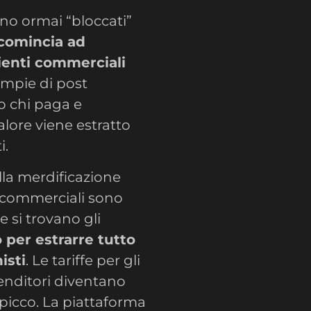
no ormai “bloccati”
comincia ad
lienti commerciali
riempie di post
ano chi paga e
alore viene estratto
i.
ella merdificazione
i commerciali sono
e si trovano gli
 per estrarre tutto
isti
. Le tariffe per gli
venditori diventano
 a picco. La piattaforma