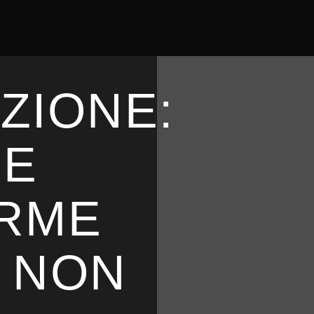
ZIONE:
LE
ORME
E NON