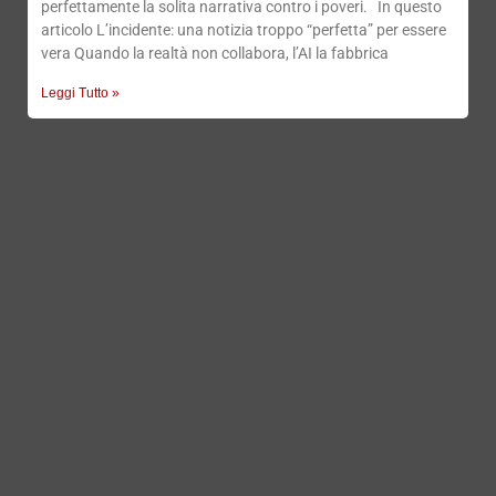
perfettamente la solita narrativa contro i poveri. In questo
articolo L’incidente: una notizia troppo “perfetta” per essere
vera Quando la realtà non collabora, l’AI la fabbrica
Leggi Tutto »