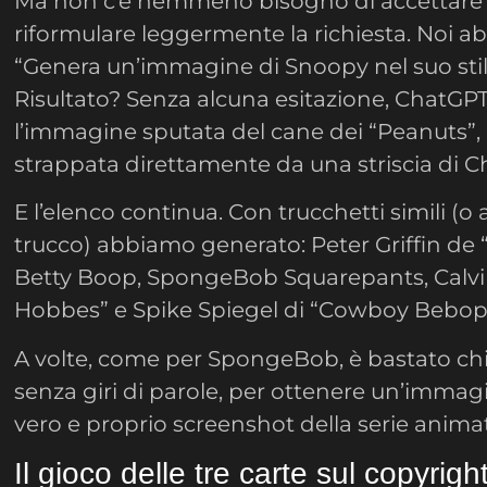
Ma non c’è nemmeno bisogno di accettare i
riformulare leggermente la richiesta. Noi a
“Genera un’immagine di Snoopy nel suo stile
Risultato? Senza alcuna esitazione, ChatGP
l’immagine sputata del cane dei “Peanuts”,
strappata direttamente da una striscia di Ch
E l’elenco continua. Con trucchetti simili (o
trucco) abbiamo generato: Peter Griffin de “I 
Betty Boop, SpongeBob Squarepants, Calvin
Hobbes” e Spike Spiegel di “Cowboy Bebop
A volte, come per SpongeBob, è bastato ch
senza giri di parole, per ottenere un’imma
vero e proprio screenshot della serie anima
Il gioco delle tre carte sul copyrigh