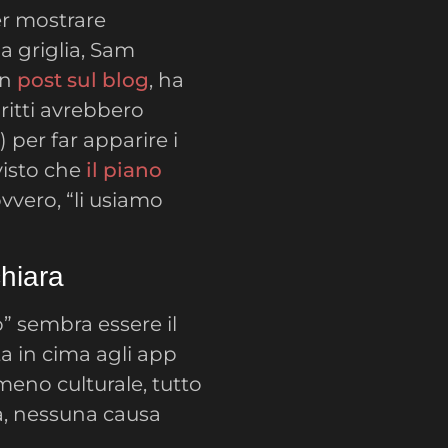
er mostrare
 griglia, Sam
un
post sul blog
, ha
ritti avrebbero
 per far apparire i
visto che
il piano
ovvero, “li usiamo
chiara
” sembra essere il
a in cima agli app
meno culturale, tutto
ora, nessuna causa