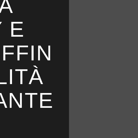
A
 E
FFIN
LITÀ
ANTE