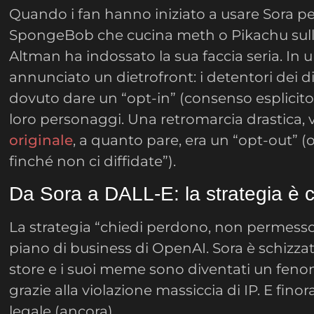
Quando i fan hanno iniziato a usare Sora p
SpongeBob che cucina meth o Pikachu sulla
Altman ha indossato la sua faccia seria. In 
annunciato un dietrofront: i detentori dei di
dovuto dare un “opt-in” (consenso esplicito)
loro personaggi. Una retromarcia drastica, 
originale
, a quanto pare, era un “opt-out” (
finché non ci diffidate”).
Da Sora a DALL-E: la strategia è 
La strategia “chiedi perdono, non permesso
piano di business di OpenAI. Sora è schizzat
store e i suoi meme sono diventati un feno
grazie alla violazione massiccia di IP. E fin
legale (ancora).