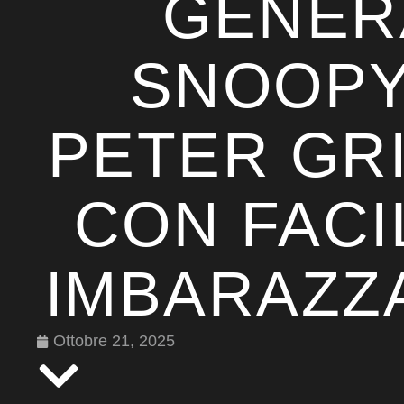
GENER
SNOOPY
PETER GRI
CON FACI
IMBARAZZ
Ottobre 21, 2025