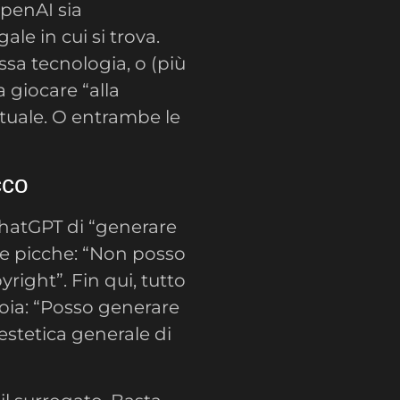
penAI sia
le in cui si trova.
ssa tecnologia, o (più
 giocare “alla
ttuale. O entrambe le
cco
ChatGPT di “generare
de picche: “Non posso
right”. Fin qui, tutto
oia: “Posso generare
’estetica generale di