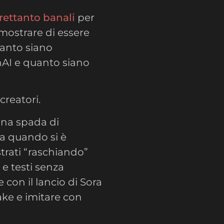
rettanto banali
per
imostrare di essere
uanto siano
nAI e quanto siano
creatori.
una spada di
a quando si è
trati “raschiando”
 e testi senza
 con il lancio di Sora
ake e imitare con