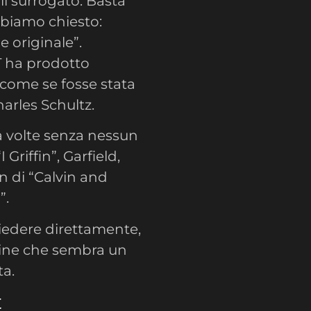
l surrogato. Basta
bbiamo chiesto:
 originale”.
T ha prodotto
 come se fosse stata
arles Schultz.
 a volte senza nessun
Griffin”, Garfield,
 di “Calvin and
”.
iedere direttamente,
gine che sembra un
ta.
t