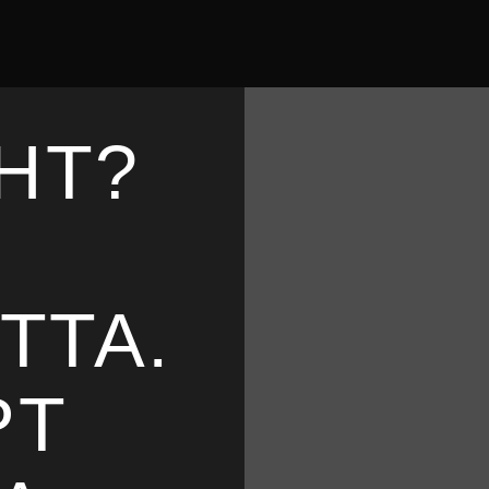
HT?
TTA.
PT