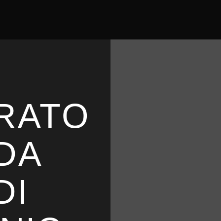
RATO
 DA
DI