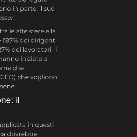
no in parte, il suo
ester
.
 le alte sfere e la
l’87% dei dirigenti
% dei lavoratori. Il
hanno iniziato a
eme che
(CEO) che vogliono
sene.
ne: il
applicata in questi
udica dovrebbe