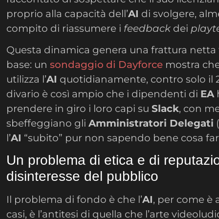
proprio alla capacità dell’
AI
di svolgere, alme
compito di riassumere i
feedback
dei
playt
Questa dinamica genera una frattura netta tra
base: un
sondaggio di Dayforce
mostra che 
utilizza l’
AI
quotidianamente, contro solo il 27
divario è così ampio che i dipendenti di
EA
prendere in giro i loro capi su
Slack
, con m
sbeffeggiano gli
Amministratori Delegati
l’
AI
“subito” pur non sapendo bene cosa far
Un problema di etica e di reputazio
disinteresse del pubblico
Il problema di fondo è che l’
AI
, per come è 
casi, è l’antitesi di quella che l’arte videol