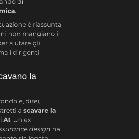
lando di
tmica
.
situazione è riassunta
ani non mangiano il
er aiutare gli
ma i dirigenti
scavano la
ondo e, direi,
stretti a
scavare la
di
AI
. Un ex
assurance design
ha
mento sia legato