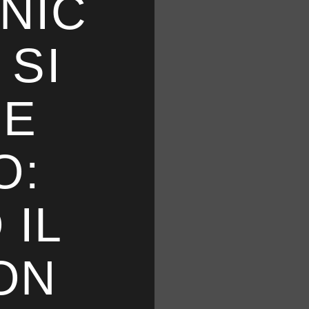
NIC
 SI
CE
O:
 IL
ON