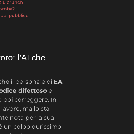
 più crunch
 tomba?
e del pubblico
oro: l’AI che
he il personale di
EA
odice difettoso
e
o poi correggere. In
 lavoro, ma lo sta
nte nota per la sua
 è un colpo durissimo