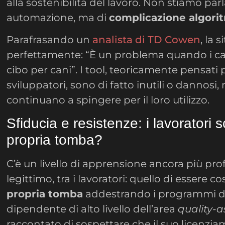
alla sostenibilità del lavoro. Non stiamo par
automazione, ma di
complicazione algori
Parafrasando un
analista di TD Cowen
, la 
perfettamente: “È un problema quando i c
cibo per cani”. I tool, teoricamente pensati p
sviluppatori, sono di fatto inutili o dannosi, 
continuano a spingere per il loro utilizzo.
Sfiducia e resistenze: i lavoratori 
propria tomba?
C’è un livello di apprensione ancora più prof
legittimo, tra i lavoratori: quello di essere co
propria tomba
addestrando i programmi 
dipendente di alto livello dell’area
quality-
raccontato di sospettare che il suo licenzia