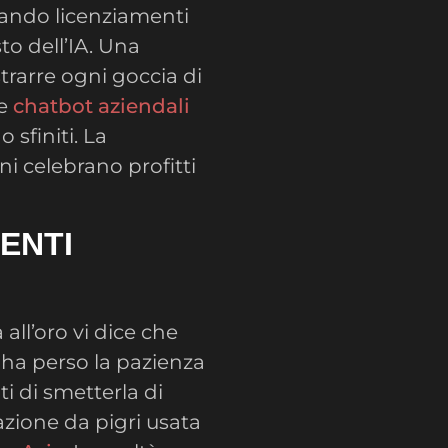
arando licenziamenti
to dell’IA. Una
trarre ogni goccia di
e
chatbot aziendali
 sfiniti. La
ni celebrano profitti
MENTI
all’oro vi dice che
 ha perso la pazienza
ti di smetterla di
razione da pigri usata