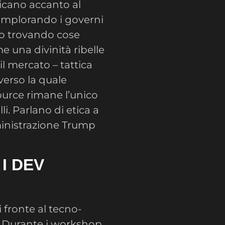
icano accanto al
implorando i governi
no trovando cose
e una divinità ribelle
il mercato – tattica
 verso la quale
ource rimane l’unico
i. Parlano di etica a
ministrazione Trump
I DEV
 fronte al tecno-
i. Durante i workshop