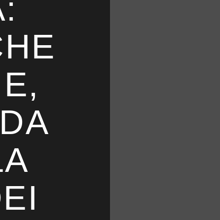
:
CHE
E,
 DA
LA
EI