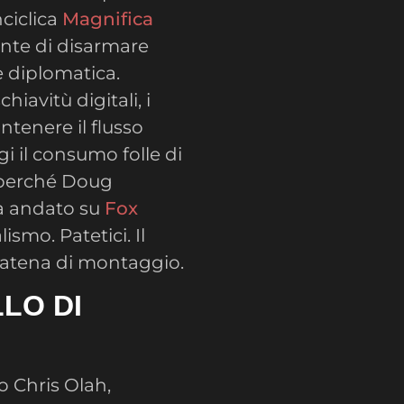
nciclica
Magnifica
nte di disarmare
e diplomatica.
iavitù digitali, i
tenere il flusso
i il consumo folle di
i perché Doug
ia andato su
Fox
ismo. Patetici. Il
catena di montaggio.
LO DI
o Chris Olah,