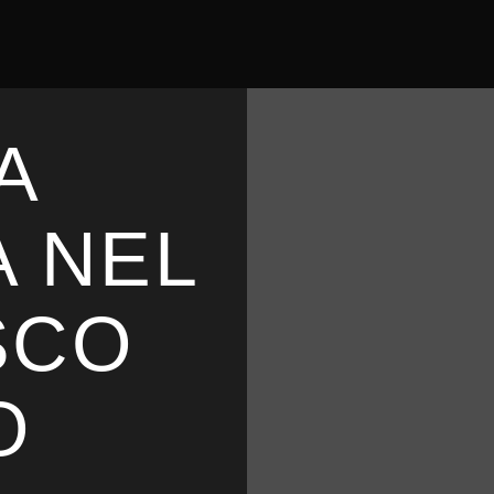
A
A NEL
SCO
O