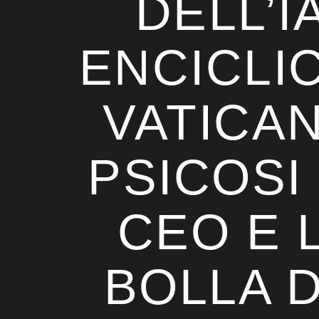
DELL’IA
ENCICLI
VATICAN
PSICOSI
CEO E 
BOLLA D