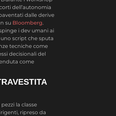
ccorti dell’autonomia
aventati dalle derive
on su
Bloomberg
.
spinge i dev umani ai
 uno script che sputa
enze tecniche come
essi decisionali del
 venduta come
TRAVESTITA
 pezzi la classe
rigenti, ripreso da