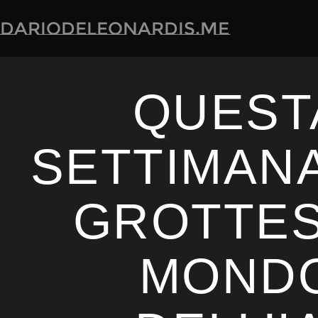
dariodeleonardis.me
QUEST
SETTIMAN
GROTTE
MOND