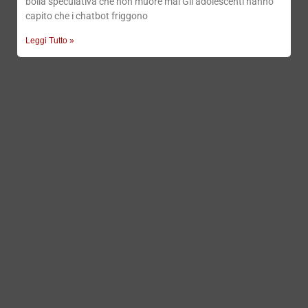
bolla speculativa che non muore mai Gli adolescenti hanno
capito che i chatbot friggono
Leggi Tutto »