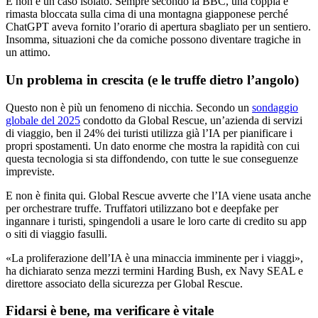
E non è un caso isolato. Sempre secondo la BBC, una coppia è
rimasta bloccata sulla cima di una montagna giapponese perché
ChatGPT aveva fornito l’orario di apertura sbagliato per un sentiero.
Insomma, situazioni che da comiche possono diventare tragiche in
un attimo.
Un problema in crescita (e le truffe dietro l’angolo)
Questo non è più un fenomeno di nicchia. Secondo un
sondaggio
globale del 2025
condotto da Global Rescue, un’azienda di servizi
di viaggio, ben il 24% dei turisti utilizza già l’IA per pianificare i
propri spostamenti. Un dato enorme che mostra la rapidità con cui
questa tecnologia si sta diffondendo, con tutte le sue conseguenze
impreviste.
E non è finita qui. Global Rescue avverte che l’IA viene usata anche
per orchestrare truffe. Truffatori utilizzano bot e deepfake per
ingannare i turisti, spingendoli a usare le loro carte di credito su app
o siti di viaggio fasulli.
«La proliferazione dell’IA è una minaccia imminente per i viaggi»,
ha dichiarato senza mezzi termini Harding Bush, ex Navy SEAL e
direttore associato della sicurezza per Global Rescue.
Fidarsi è bene, ma verificare è vitale