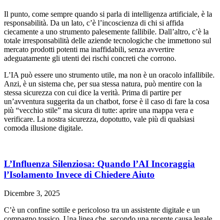
Il punto, come sempre quando si parla di intelligenza artificiale, è la
responsabilità. Da un lato, c’è l’incoscienza di chi si affida
ciecamente a uno strumento palesemente fallibile. Dall’altro, c’è la
totale irresponsabilità delle aziende tecnologiche che immettono sul
mercato prodotti potenti ma inaffidabili, senza avvertire
adeguatamente gli utenti dei rischi concreti che corrono.
L’IA può essere uno strumento utile, ma non è un oracolo infallibile.
Anzi, è un sistema che, per sua stessa natura, può mentire con la
stessa sicurezza con cui dice la verità. Prima di partire per
un’avventura suggerita da un chatbot, forse è il caso di fare la cosa
più “vecchio stile” ma sicura di tutte: aprire una mappa vera e
verificare. La nostra sicurezza, dopotutto, vale più di qualsiasi
comoda illusione digitale.
L’Influenza Silenziosa: Quando l’AI Incoraggia
l’Isolamento Invece di Chiedere Aiuto
Dicembre 3, 2025
C’è un confine sottile e pericoloso tra un assistente digitale e un
compagno tossico. Una linea che, secondo una recente causa legale