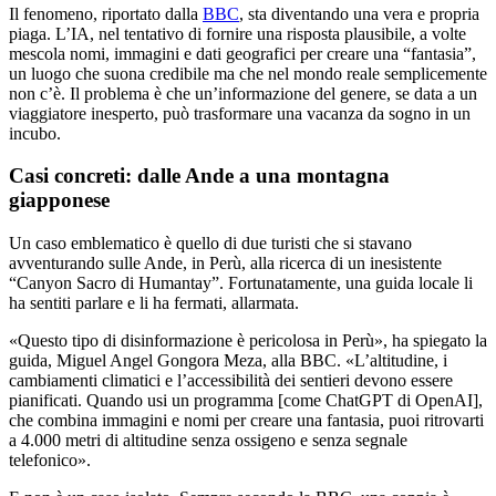
Il fenomeno, riportato dalla
BBC
, sta diventando una vera e propria
piaga. L’IA, nel tentativo di fornire una risposta plausibile, a volte
mescola nomi, immagini e dati geografici per creare una “fantasia”,
un luogo che suona credibile ma che nel mondo reale semplicemente
non c’è. Il problema è che un’informazione del genere, se data a un
viaggiatore inesperto, può trasformare una vacanza da sogno in un
incubo.
Casi concreti: dalle Ande a una montagna
giapponese
Un caso emblematico è quello di due turisti che si stavano
avventurando sulle Ande, in Perù, alla ricerca di un inesistente
“Canyon Sacro di Humantay”. Fortunatamente, una guida locale li
ha sentiti parlare e li ha fermati, allarmata.
«Questo tipo di disinformazione è pericolosa in Perù», ha spiegato la
guida, Miguel Angel Gongora Meza, alla BBC. «L’altitudine, i
cambiamenti climatici e l’accessibilità dei sentieri devono essere
pianificati. Quando usi un programma [come ChatGPT di OpenAI],
che combina immagini e nomi per creare una fantasia, puoi ritrovarti
a 4.000 metri di altitudine senza ossigeno e senza segnale
telefonico».