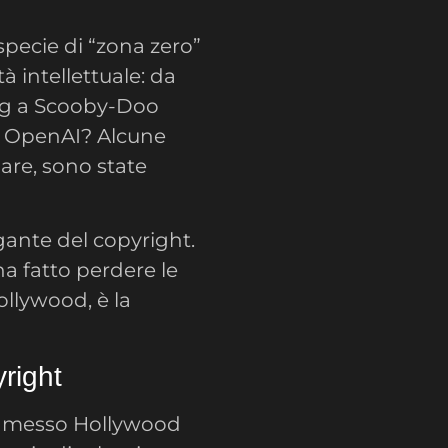
specie di “zona zero”
à intellettuale: da
g a Scooby-Doo
di OpenAI? Alcune
are, sono state
gante del copyright.
ha fatto perdere le
ollywood, è la
yright
ha messo Hollywood