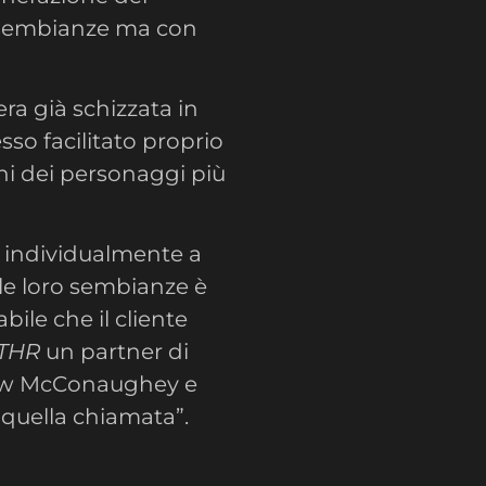
e sembianze ma con
era già schizzata in
sso facilitato proprio
uni dei personaggi più
re individualmente a
elle loro sembianze è
bile che il cliente
THR
un partner di
ew McConaughey e
 quella chiamata”.