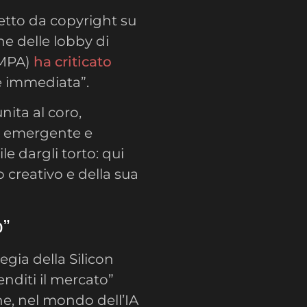
etto da copyright su
ne delle lobby di
(MPA)
ha criticato
e immediata”.
nita al coro,
a emergente e
le dargli torto: qui
 creativo e della sua
o”
egia della Silicon
nditi il mercato”
he, nel mondo dell’IA