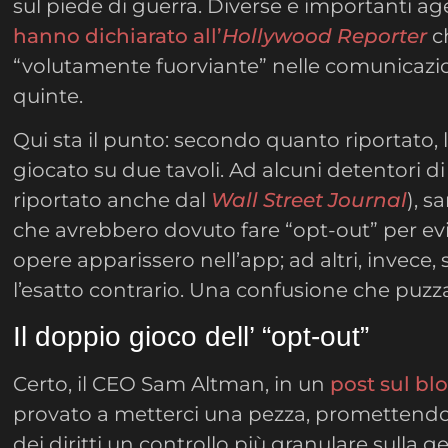
sul piede di guerra. Diverse e importanti age
hanno dichiarato all’
Hollywood Reporter
c
“volutamente fuorviante” nelle comunicazio
quinte.
Qui sta il punto: secondo quanto riportato,
giocato su due tavoli. Ad alcuni detentori di
riportato anche dal
Wall Street Journal
), s
che avrebbero dovuto fare “opt-out” per evi
opere apparissero nell’app; ad altri, invece,
l’esatto contrario. Una confusione che puzza
Il doppio gioco dell’ “opt-out”
Certo, il CEO Sam Altman, in un
post sul bl
provato a metterci una pezza, promettendo 
dei diritti un controllo più granulare sulla 