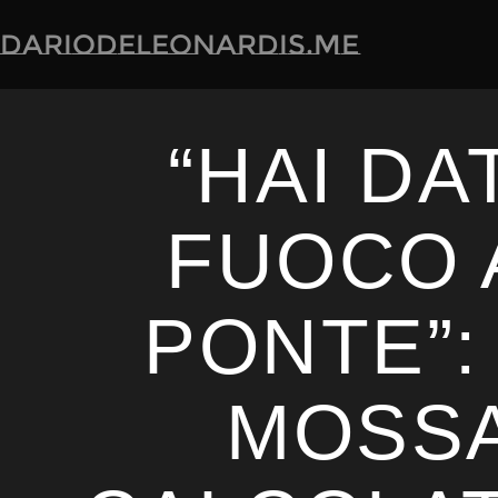
dariodeleonardis.me
“HAI DA
FUOCO 
PONTE”:
MOSS