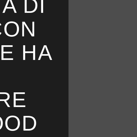
A DI
CON
E HA
O
RE
OOD