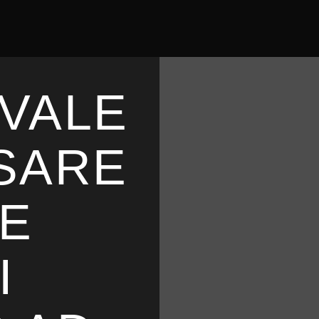
 VALE
USARE
E
I