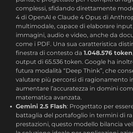
complessi, sfidando direttamente model
4 di OpenAI e Claude 4 Opus di Anthro
multimodale, capace di elaborare input d
immagini, audio e video, anche da doc
come i PDF. Una sua caratteristica disti
finestra di contesto da
1.048.576 token
output di 65.536 token. Google ha inol
futura modalità “Deep Think”, che conse
valutare più percorsi di ragionamento in
aumentare l’accuratezza in domini com
matematica avanzata.
Gemini 2.5 Flash
: Progettato per essere 
battaglia del portafoglio in termini di 
prestazioni, questo modello bilancia velo
la soluzione ideale per applicazioni azi