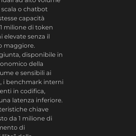
 scala o chatbot
stesse capacità
 1 milione di token
 elevate senza il
lo maggiore.
iunta, disponibile in
economico della
lume e sensibili ai
”, i benchmark interni
nti in codifica,
a latenza inferiore.
eristiche chiave
sto da 1 milione di
emento di