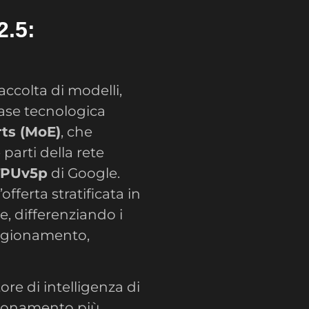
2.5:
ccolta di modelli,
ase tecnologica
rts (MoE)
, che
 parti della rete
TPUv5p
di Google.
ferta stratificata in
e, differenziando i
ragionamento,
ore di intelligenza di
agionamento più