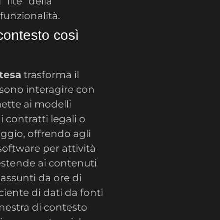
“lite” della
funzionalità.
contesto così
stesa
trasforma il
ssono interagire con
ette ai modelli
 contratti legali o
aggio, offrendo agli
oftware per attività
estende ai contenuti
assunti da ore di
ciente di dati da fonti
nestra di contesto