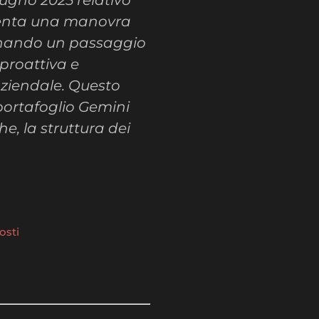
iugno 2025 relativo
esenta una manovra
egnando un passaggio
 proattiva e
aziendale. Questo
 portafoglio Gemini
e, la struttura dei
osti