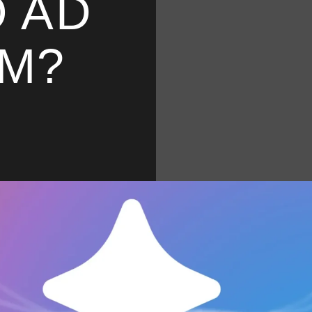
 AD
LM?