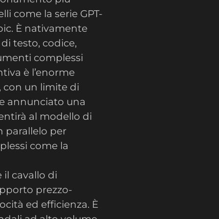
li come la serie GPT-
pic. È nativamente
i testo, codice,
umenti complessi
ntiva è l’enorme
, con un limite di
tre annunciato una
ntirà al modello di
 parallelo per
plessi come la
il cavallo di
rapporto prezzo-
cità ed efficienza. È
endali ad alto volume