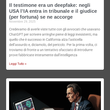
Il testimone era un deepfake: negli
USA l’IA entra in tribunale e il giudice
(per fortuna) se ne accorge
Novembre 29, 2025
Credevamo di averle viste tutte con gli avvocati che usavano
ChatGPT per scrivere arringhe piene di leggi inesistenti, ma
quello che è successo in California alza l’asticella
dell’assurdo e, diciamolo, del pericolo. Per la prima volta, ci
troviamo di fronte a un tentativo sfacciato di introdurre
prove fabbricate interamente dall’intelligenza
Leggi Tutto »