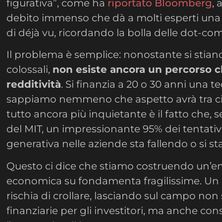
figurativa”, come ha
riportato Bloomberg
,
debito immenso che dà a molti esperti una 
di déjà vu, ricordando la bolla delle dot-co
Il problema è semplice: nonostante si sti
colossali,
non esiste ancora un percorso c
redditività
. Si finanzia a 20 o 30 anni una t
sappiamo nemmeno che aspetto avrà tra cin
tutto ancora più inquietante è il fatto che,
del MIT, un impressionante 95% dei tentativi 
generativa nelle aziende sta fallendo o si s
Questo ci dice che stiamo costruendo un’e
economica su fondamenta fragilissime. Un c
rischia di crollare, lasciando sul campo non
finanziarie per gli investitori, ma anche co