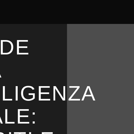
NDE
A
LLIGENZA
ALE: