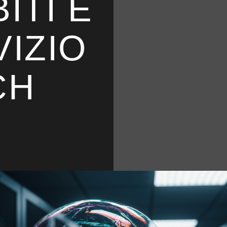
ITI E
VIZIO
CH