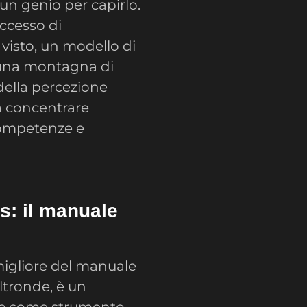
a un genio per capirlo.
ccesso di
 visto, un modello di
 una montagna di
della percezione
 a concentrare
 competenze e
s: il manuale
 migliore del manuale
altronde, è un
e
come strumento