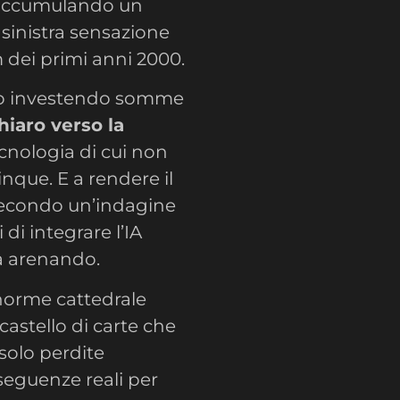
 accumulando un
sinistra sensazione
m dei primi anni 2000.
ano investendo somme
hiaro verso la
ecnologia di cui non
que. E a rendere il
 secondo un’indagine
di integrare l’IA
ta arenando.
norme cattedrale
astello di carte che
 solo perdite
nseguenze reali per