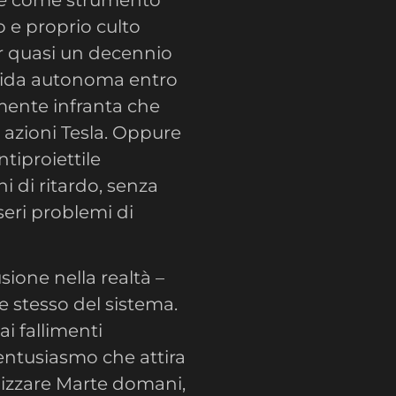
o e proprio culto
er quasi un decennio
guida autonoma entro
mente infranta che
e azioni Tesla. Oppure
tiproiettile
i di ritardo, senza
seri problemi di
ione nella realtà –
e stesso del sistema.
i fallimenti
entusiasmo che attira
onizzare Marte domani,